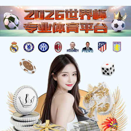
注册入口
全天更新 ·
爱游戏官方网站
赛事实时同步
无论您身在何处，
爱游戏官方网站APP
为您带来高
速、高清、稳定的观赛体验。
下载客户端
网页端访问