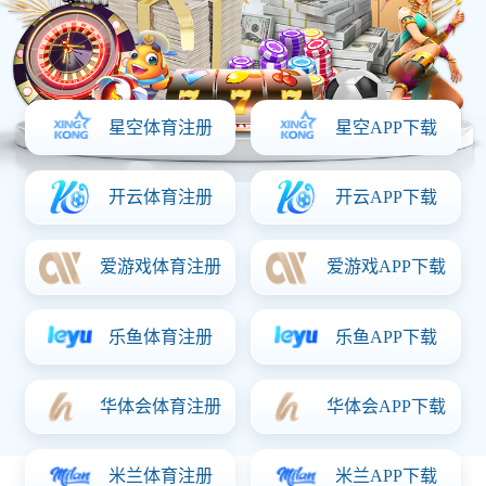
锡安与裁判争执导致技术犯规累计
超标，鹈鹕担忧核心球员下赛季遭