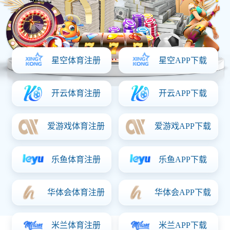
潘展乐vs查尔莫斯：100米自由泳
转身技术细分差距不足0.1秒