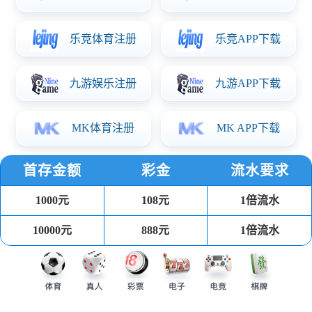
2026-06-09 15:02
42 次阅读
首页
/
体育焦点
在竞技游泳的顶尖对决中，胜负往往不以肉眼可见的
幅度决定。北京时间近日落幕的游泳世锦赛（或某重
大赛事）男子100米自由泳决赛中，中国新星潘展乐
与澳大利亚名将查尔莫斯上演了一场堪称教科书级别
的“毫厘之争”。最终，潘展乐以0.03秒的微弱优势率
先触壁，而赛后技术团队通过高速摄影与数据分析发
现，两人在转身环节的技术差异竟不足0.1秒。这一细
节不仅改写了奖牌归属，更让“潘展乐vs查尔莫斯”的
对决成为泳池边热议的焦点，也揭示了现代游泳竞赛
中，技术细节如何决定王者归属。